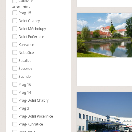
Čakovice
zeige mehr
Prag 15
Dolní Chabry
Dolní Měcholupy
Dolní Počernice
Kunratice
Nebušice
Satalice
Šeberov
Suchdol
Prag 16
Prag 14
Prag-Dolní Chabry
Prag 3
Prag-Dolní Počernice
Prag-Kunratice