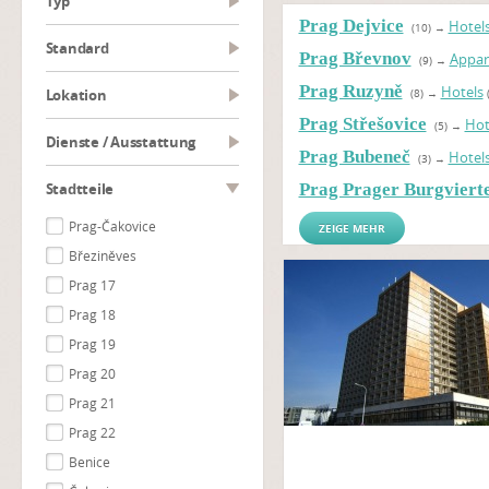
Typ
Prag Dejvice
Hotel
(10)
→
Standard
Prag Břevnov
Appar
(9)
→
Prag Ruzyně
Hotels
Lokation
(8)
→
Prag Střešovice
Hot
(5)
→
Dienste / Ausstattung
Prag Bubeneč
Hotel
(3)
→
Stadtteile
Prag Prager Burgvierte
Prag-Čakovice
ZEIGE MEHR
Březiněves
Prag 17
Prag 18
Prag 19
Prag 20
Prag 21
Prag 22
Benice