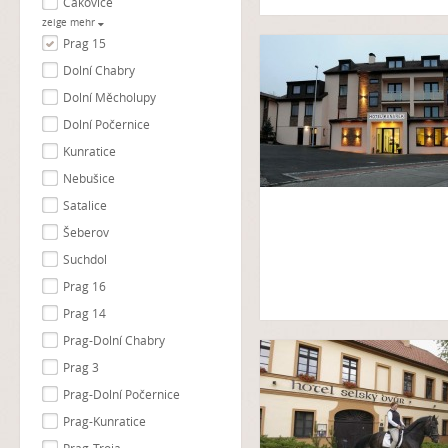
Čakovice
zeige mehr
Prag 15
Dolní Chabry
Dolní Měcholupy
Dolní Počernice
Kunratice
Nebušice
Satalice
Šeberov
Suchdol
Prag 16
Prag 14
Prag-Dolní Chabry
Prag 3
Prag-Dolní Počernice
Prag-Kunratice