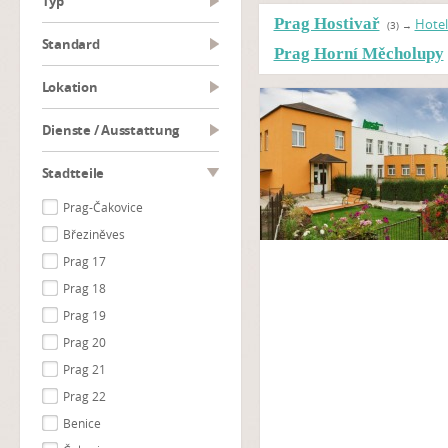
Typ
Prag Hostivař
Hotel
(3)
→
Standard
Prag Horní Měcholupy
Lokation
Dienste / Ausstattung
Stadtteile
Prag-Čakovice
Březiněves
Prag 17
Prag 18
Prag 19
Prag 20
Prag 21
Prag 22
Benice