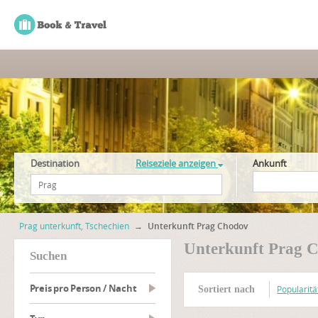
Destination
Reiseziele anzeigen
Ankunft
Prag unterkunft, Tschechien
→
Unterkunft Prag Chodov
Unterkunft Prag 
suchen
Preis pro Person / Nacht
Popularitä
Sortiert nach