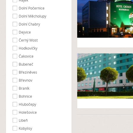
Hájek
Dolní Počernice
Dolní Měcholupy
Dolní Chabry
Dejvice
Černý Most
Hodkovičky
Čakovice
Bubeneč
Březiněves
Břevnov
Braník
Bohnice
Hlubočepy
Holešovice
Libeň
Kobylisy