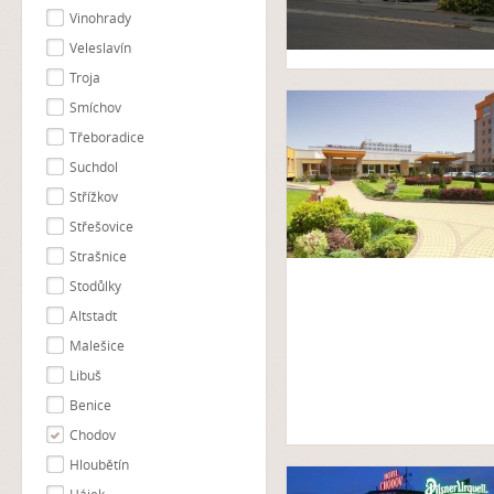
Vinohrady
Veleslavín
Troja
Smíchov
Třeboradice
Suchdol
Střížkov
Střešovice
Strašnice
Stodůlky
Altstadt
Malešice
Libuš
Benice
Chodov
Hloubětín