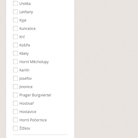
Lhotka
Letňany
Kyje
Kunratice
Krč
Košíře
Kbely
Horní Měcholupy
Karlín
Josefov
Jinonice
Prager Burgviertel
Hostivař
Hostavice
Horní Počernice
Žižkov