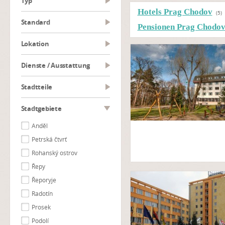
Typ
Hotels Prag Chodov
(5)
Standard
Pensionen Prag Chodo
Lokation
Dienste / Ausstattung
Stadtteile
Stadtgebiete
Anděl
Petrská čtvrť
Rohanský ostrov
Řepy
Řeporyje
Radotín
Prosek
Podolí