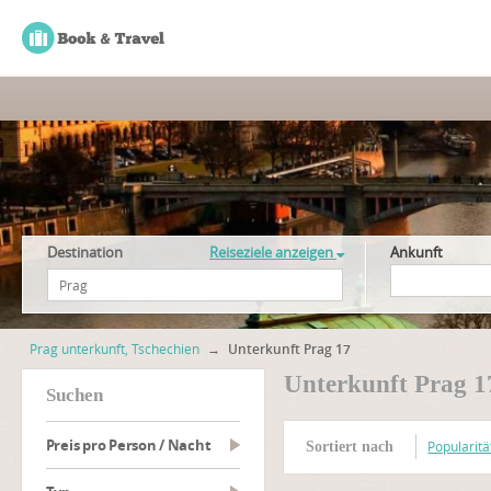
Destination
Reiseziele anzeigen
Ankunft
Prag unterkunft, Tschechien
→
Unterkunft Prag 17
Unterkunft Prag 1
suchen
Preis pro Person / Nacht
Popularitä
Sortiert nach