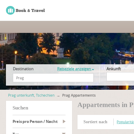
Destination
Reiseziele anzeigen
Ankunft
Prag unterkunft, Tschechien
→
Prag Appartements
Appartements in P
suchen
Preis pro Person / Nacht
Popularitä
Sortiert nach