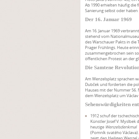
Ab 1990 erhielten häufig die
Sanierung selbst oder haben 
Der 16. Januar 1969
Am 16. Januar 1969 verbrannt
stehend vom Nationalmuseum 
des Warschauer Pakts in die 
Prager Frühlings. Heute erin
zusammengebrochen sein soll,
öffentlichen Protest an der gl
Die Samtene Revolutio
Am Wenzelsplatz sprachen w
Dubček und forderten die pol
Hauses mit der Nummer 56. 
dem Wenzelsplatz um Václav 
Sehenswürdigkeiten ent
1912 schuf der tschechisc
Künstler Josef V. Myslbek 
heutige
Wenzelsdenkmal
(Pomník svatého Václava).
zeigt den Heiligen Wenzel 