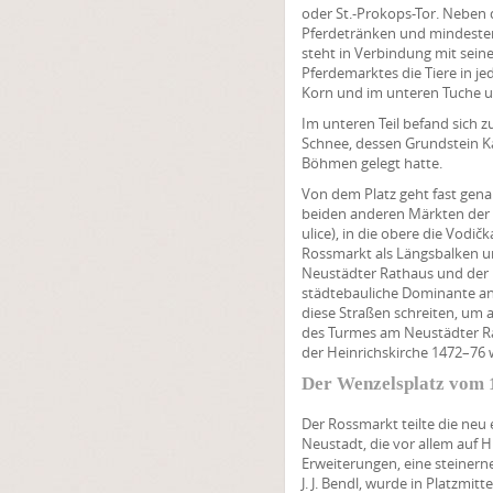
oder St.-Prokops-Tor. Neben 
Pferdetränken und mindesten
steht in Verbindung mit sein
Pferdemarktes die Tiere in j
Korn und im unteren Tuche u
Im unteren Teil befand sich z
Schnee, dessen Grundstein K
Böhmen gelegt hatte.
Von dem Platz geht fast genau
beiden anderen Märkten der N
ulice), in die obere die Vodi
Rossmarkt als Längsbalken u
Neustädter Rathaus und der H
städtebauliche Dominante ang
diese Straßen schreiten, um
des Turmes am Neustädter Ra
der Heinrichskirche 1472–76 
Der Wenzelsplatz vom 1
Der Rossmarkt teilte die neu 
Neustadt, die vor allem auf H
Erweiterungen, eine steinern
J. J. Bendl, wurde in Platzmi