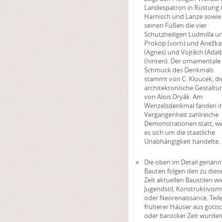
Landespatron in Rüstung 
Harnisch und Lanze sowie
seinen Füßen die vier
Schutzheiligen Ludmilla u
Prokop (vorn) und Anežka
(Agnes) und Vojtěch (Adalb
(hinten). Der ornamentale
Schmuck des Denkmals
stammt von C. Kloucek, di
architektonische Gestaltu
von Alois Dryák. Am
Wenzelsdenkmal fanden in
Vergangenheit zahlreiche
Demonstrationen statt, w
es sich um die staatliche
Unabhängigkeit handelte.
Die oben im Detail genann
Bauten folgen den zu dies
Zeit aktuellen Baustilen wi
Jugendstil, Konstruktivism
oder Neorenaissance. Teil
früherer Häuser aus gotis
oder barocker Zeit wurde