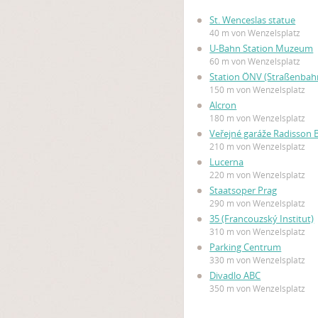
St. Wenceslas statue
40 m von Wenzelsplatz
U-Bahn Station Muzeum
60 m von Wenzelsplatz
Station ÖNV (Straßenbah
150 m von Wenzelsplatz
Alcron
180 m von Wenzelsplatz
Veřejné garáže Radisson B
210 m von Wenzelsplatz
Lucerna
220 m von Wenzelsplatz
Staatsoper Prag
290 m von Wenzelsplatz
35 (Francouzský Institut)
310 m von Wenzelsplatz
Parking Centrum
330 m von Wenzelsplatz
Divadlo ABC
350 m von Wenzelsplatz