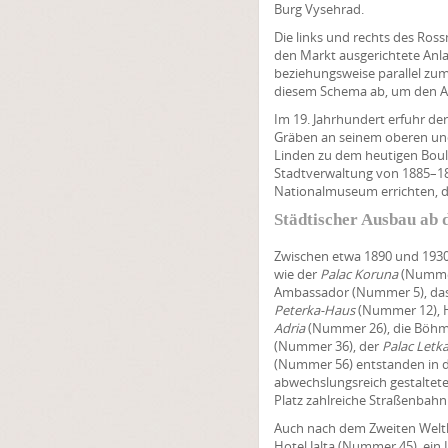
Burg Vysehrad.
Die links und rechts des Ross
den Markt ausgerichtete Anl
beziehungsweise parallel zum
diesem Schema ab, um den An
Im 19. Jahrhundert erfuhr de
Gräben an seinem oberen und
Linden zu dem heutigen Boul
Stadtverwaltung von 1885–18
Nationalmuseum errichten, da
Städtischer Ausbau ab 
Zwischen etwa 1890 und 1930 
wie der
Palac Koruna
(Nummer
Ambassador (Nummer 5), da
Peterka-Haus
(Nummer 12), 
Adria
(Nummer 26), die Böhm
(Nummer 36), der
Palac Letk
(Nummer 56) entstanden in d
abwechslungsreich gestaltete
Platz zahlreiche Straßenbahnl
Auch nach dem Zweiten Weltk
Hotel Jalta (Nummer 45), ei