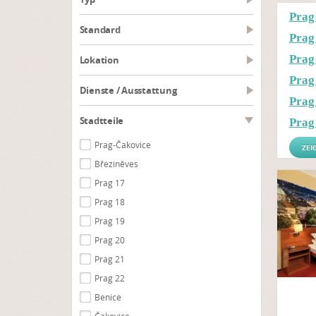
Prag
Standard
Prag
Prag
Lokation
Prag 
Dienste / Ausstattung
Prag
Stadtteile
Prag
Prag-Čakovice
ZEI
Březiněves
Prag 17
Prag 18
Prag 19
Prag 20
Prag 21
Prag 22
Benice