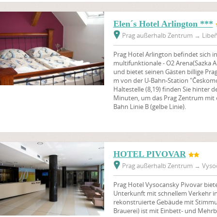
Elen´s Hotel Arlington ***
Prag außerhalb Zentrum
→
Libeň
Prag Hotel Arlington befindet sich i
multifunktionale - O2 Arena(Sazka A
und bietet seinen Gästen billige Pra
m von der U-Bahn-Station "Českom
Haltestelle (8,19) finden Sie hinter 
Minuten, um das Prag Zentrum mit ö
Bahn Linie B (gelbe Linie).
HOTEL PIVOVAR
Prag außerhalb Zentrum
→
Vysoč
Prag Hotel Vysocansky Pivovar biet
Unterkunft mit schnellem Verkehr in
rekonstruierte Gebäude mit Stimmu
Brauerei) ist mit Einbett- und Meh