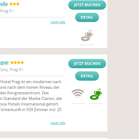
nda
JETZT BUCHEN
Prag 9 •
DETAIL
mehr Info
ague
JETZT BUCHEN
any, Prag 9 •
DETAIL
 Hotel Prag ist ein modernes nach
 und nach dem hohen Niveau der
ndes Kongresszentrum. Das
n Standard der Marke Clarion, die
ice Hotels International gehört.
 Unterkunft in 559 Zimmer incl. 25
mehr Info