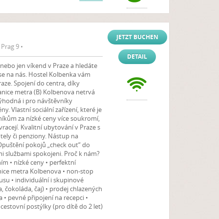
JETZT BUCHEN
Prag 9 •
DETAIL
 nebo jen víkend v Praze a hledáte
 se na nás. Hostel Kolbenka vám
raze. Spojení do centra, díky
anice metra (B) Kolbenova netrvá
výhodná i pro návštěvníky
. Vlastní sociální zařízení, které je
níkům za nízké ceny více soukromí,
vracejí. Kvalitní ubytování v Praze s
tely či penziony. Nástup na
Opuštění pokojů „check out“ do
mi službami spokojeni. Proč k nám?
ím • nízké ceny • perfektní
nice metra Kolbenova • non-stop
u • individuální i skupinové
 čokoláda, čaj) • prodej chlazených
 • pevné připojení na recepci •
estovní postýlky (pro dítě do 2 let)