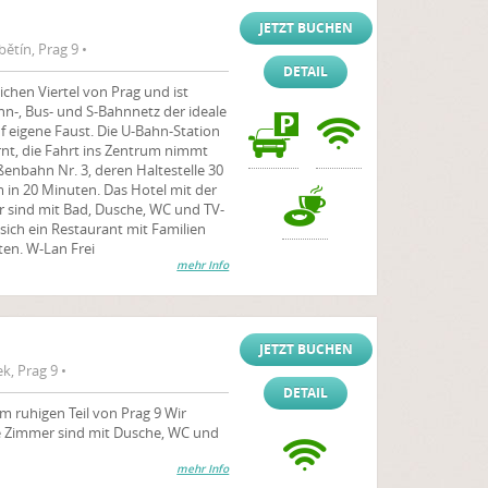
JETZT BUCHEN
ětín, Prag 9 •
DETAIL
ichen Viertel von Prag und ist
n-, Bus- und S-Bahnnetz der ideale
eigene Faust. Die U-Bahn-Station
ernt, die Fahrt ins Zentrum nimmt
enbahn Nr. 3, deren Haltestelle 30
um in 20 Minuten. Das Hotel mit der
r sind mit Bad, Dusche, WC und TV-
sich ein Restaurant mit Familien
en. W-Lan Frei
mehr Info
JETZT BUCHEN
k, Prag 9 •
DETAIL
em ruhigen Teil von Prag 9 Wir
le Zimmer sind mit Dusche, WC und
mehr Info