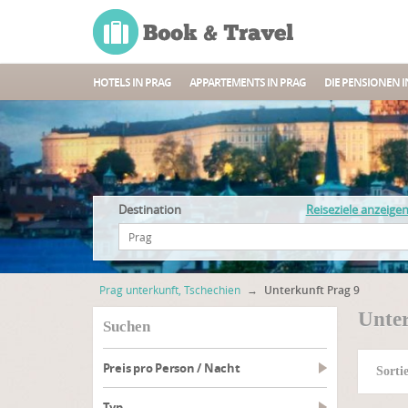
HOTELS IN PRAG
APPARTEMENTS IN PRAG
DIE PENSIONEN I
Destination
Reiseziele anzeige
Prag unterkunft, Tschechien
→
Unterkunft Prag 9
Unter
suchen
Preis pro Person / Nacht
Sorti
Typ