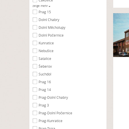
Čakovice
zeige mehr
Prag 15
Dolní Chabry
Dolní Měcholupy
Dolní Počernice
Kunratice
Nebušice
Satalice
Šeberov
Suchdol
Prag 16
Prag 14
Prag-Dolní Chabry
Prag 3
Prag-Dolní Počernice
Prag-Kunratice
Prag-Troja