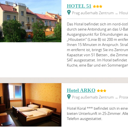
HOTEL 51
Prag außerhalb Zentrum
→
Hloub
Das Hotel befindet sich im nord-östl
durch seine Anbindung an das U-Bah
Ausgangspunkt für Erkundungen auf 
„Hloubetin“ (Linie B) ist 200 m entf
Ihnen 15 Minuten in Anspruch. Straß
m entfernt ist, bringt Sie ins Zentr
Kapazitat von 51 Betten , die Zimme
SAT ausgestattet. Im Hotel befindet 
Kuche, eine Bar und ein Sommergart
Hotel ARKO
Prag außerhalb Zentrum
→
Prose
Hotel Koral *** befindet sich in ein
bieten Unterkunft in 25-Zimmer. Al
Telefon ausgestattet.