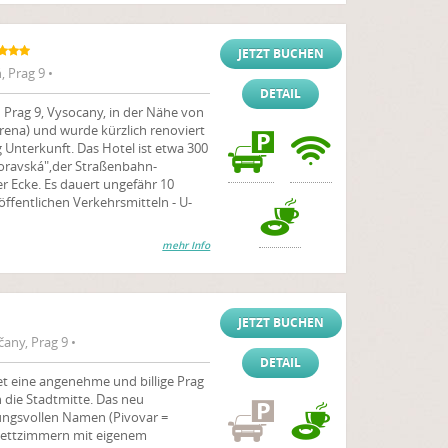
JETZT BUCHEN
, Prag 9 •
DETAIL
n Prag 9, Vysocany, in der Nähe von
rena) und wurde kürzlich renoviert
g Unterkunft. Das Hotel ist etwa 300
oravská",der Straßenbahn-
der Ecke. Es dauert ungefähr 10
ffentlichen Verkehrsmitteln - U-
mehr Info
JETZT BUCHEN
any, Prag 9 •
DETAIL
et eine angenehme und billige Prag
 die Stadtmitte. Das neu
ngsvollen Namen (Pivovar =
rbettzimmern mit eigenem