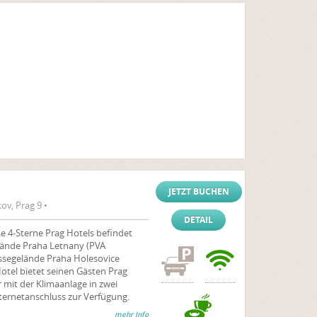
JETZT BUCHEN
ov, Prag 9 •
DETAIL
e 4-Sterne Prag Hotels befindet
elände Praha Letnany (PVA
ssegelände Praha Holesovice
Hotel bietet seinen Gästen Prag
 mit der Klimaanlage in zwei
nternetanschluss zur Verfügung.
mehr Info