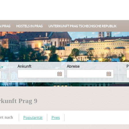
N PRAG
HOSTELS IN PRAG
UNTERKUNFT PRAG TSCHECHISCHE REPUBLIK
n
Ankunft
Abreise
kunft Prag 9
Popularität
Preis
ert nach