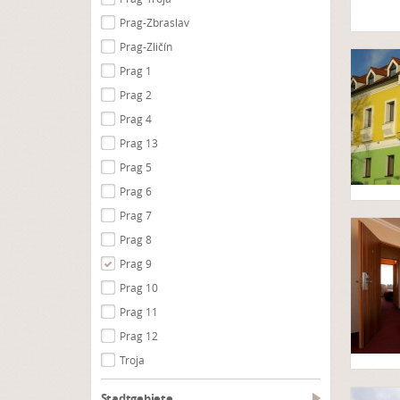
Prag-Zbraslav
Prag-Zličín
Prag 1
Prag 2
Prag 4
Prag 13
Prag 5
Prag 6
Prag 7
Prag 8
Prag 9
Prag 10
Prag 11
Prag 12
Troja
Stadtgebiete