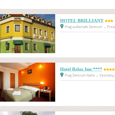
HOTEL BRILLIANT
Prag außerhalb Zentrum
→
Prose
Hotel Relax Inn ****
Prag Zentrum Nahe
→
Vysočany, 