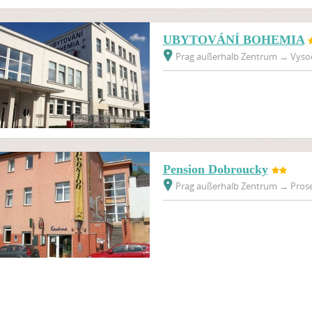
UBYTOVÁNÍ BOHEMIA
Prag außerhalb Zentrum
→
Vysoč
Pension Dobroucky
Prag außerhalb Zentrum
→
Prose