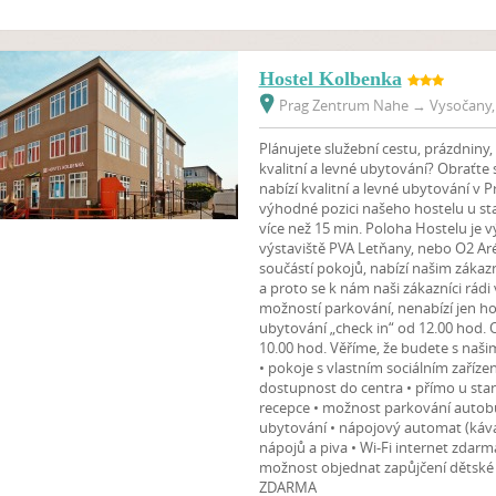
Hostel Kolbenka
Prag Zentrum Nahe
→
Vysočany, 
Plánujete služební cestu, prázdniny,
kvalitní a levné ubytování? Obraťte
nabízí kvalitní a levné ubytování v P
výhodné pozici našeho hostelu u st
více než 15 min. Poloha Hostelu je 
výstaviště PVA Letňany, nebo O2 Arény
součástí pokojů, nabízí našim zákaz
a proto se k nám naši zákazníci rádi 
možností parkování, nenabízí jen ho
ubytování „check in“ od 12.00 hod. 
10.00 hod. Věříme, že budete s naši
• pokoje s vlastním sociálním zařízen
dostupnost do centra • přímo u sta
recepce • možnost parkování autobus
ubytování • nápojový automat (káva,
nápojů a piva • Wi-Fi internet zdarma
možnost objednat zapůjčení dětské c
ZDARMA