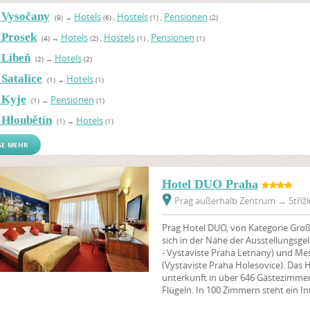
 Vysočany
Hotels
Hostels
Pensionen
(9)
→
(6)
,
(1)
,
(2)
 Prosek
Hotels
Hostels
Pensionen
(4)
→
(2)
,
(1)
,
(1)
 Libeň
Hotels
(2)
→
(2)
Satalice
Hotels
(1)
→
(1)
 Kyje
Pensionen
(1)
→
(1)
 Hloubětín
Hotels
(1)
→
(1)
GE MEHR
Hotel DUO Praha
Prag außerhalb Zentrum
→
Střížk
Prag Hotel DUO, von Kategorie Groß
sich in der Nähe der Ausstellungsg
- Vystaviste Praha Letnany) und Me
(Vystaviste Praha Holesovice). Das 
unterkunft in über 646 Gästezimmer
Flügeln. In 100 Zimmern steht ein I