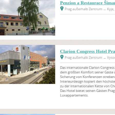
Penzion a Restaurace Šima
Prag außerhalb Zentrum
→
Kyje, 
Clarion Congress Hotel Pr
Prag außerhalb Zentrum
→
Vysoč
Das internationale Clarion Congress
dem größten Komfort seiner Gäste
Sicherung von Konferenzen strebe
Interieurdesign kopiert den höchste
zu der internationalen Kette von Cho
Das Hotel bietet seinen Gästen Prag
Luxappartements.