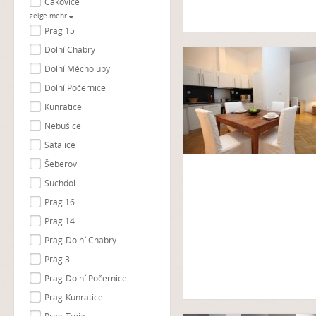
Čakovice
zeige mehr
Prag 15
Dolní Chabry
Dolní Měcholupy
Dolní Počernice
Kunratice
Nebušice
Satalice
Šeberov
Suchdol
Prag 16
Prag 14
Prag-Dolní Chabry
Prag 3
Prag-Dolní Počernice
Prag-Kunratice