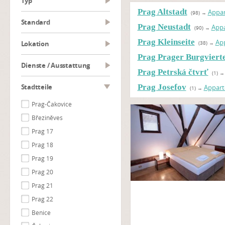
Typ
Prag Altstadt
Appa
(98)
→
Standard
Prag Neustadt
App
(90)
→
Prag Kleinseite
Ap
Lokation
(38)
→
Prag Prager Burgvierte
Dienste / Ausstattung
Prag Petrská čtvrť
(1)
Stadtteile
Prag Josefov
Appar
(1)
→
Prag-Čakovice
Březiněves
Prag 17
Prag 18
Prag 19
Prag 20
Prag 21
Prag 22
Benice