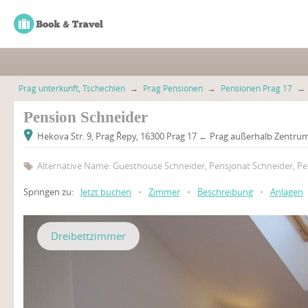
Prag unterkunft, Tschechien
→
Prag Pensionen
→
Pensionen Prag 17
→
Pension Schneider
Hekova Str. 9, Prag Řepy, 16300 Prag 17 ← Prag außerhalb Zentru
Alternative Name: Guesthouse Schneider, Pensjonat Schneider, Pe
Springen zu:
Jetzt buchen
•
Zimmer
•
Beschreibung
•
Anlagen
Dreibettzimmer