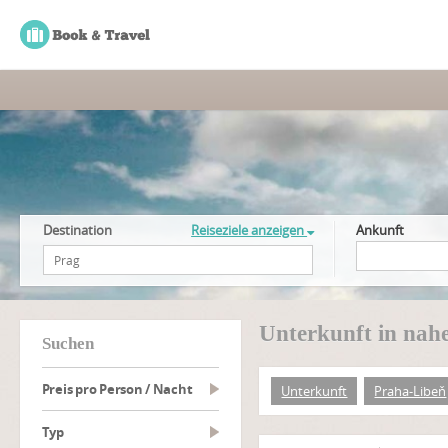
Destination
Reiseziele anzeigen
Ankunft
Unterkunft in nah
suchen
Preis pro Person / Nacht
Unterkunft
Praha-Libeň
Typ