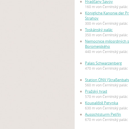
Hradčany Savoy
160 m von Černínský palác
Königliche Kanonie der 
Strahov
300 m von Černínský palác
Toskánský palác
350 m von Černínský palác
Nemocnice milosrdných se
Boromejského
440 m von Černínský palác
Palais Schwarzenberg
470 m von Černínský palác
Station ÖNV (Straßenbah
560 m von Černínský palác
Pražský hrad
570 m von Černínský palác
Koupaliště Petynka
630 m von Černínský palác
Aussichtsturm Petřín
670 m von Černínský palác