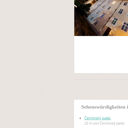
Sehenswürdigkeiten 
Černínský palác
20 m von Černínský palác