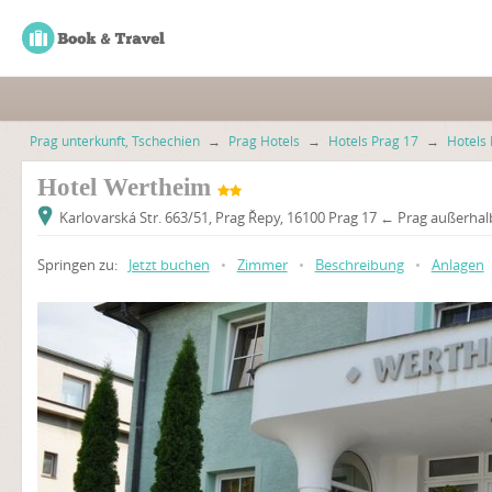
Prag unterkunft, Tschechien
→
Prag Hotels
→
Hotels Prag 17
→
Hotels
Hotel Wertheim
Karlovarská Str. 663/51, Prag Řepy, 16100 Prag 17 ← Prag außerha
Springen zu:
Jetzt buchen
•
Zimmer
•
Beschreibung
•
Anlagen