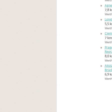
Wert
Agne
7,8 
Wert
Lore
5,5 
Wert
Clem
7 km
Wert
Prag
Repr
8,0 
Wert
Altst
Brüc
6,9 
Wert