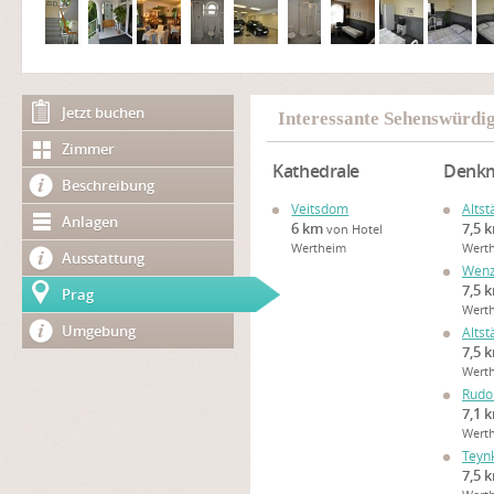
Jetzt buchen
Interessante Sehenswürdig
Zimmer
Kathedrale
Denk
Beschreibung
Veitsdom
Altst
Anlagen
6 km
7,5 
von Hotel
Wertheim
Wert
Ausstattung
Wenz
7,5 
Prag
Wert
Umgebung
Altst
7,5 
Wert
Rudo
7,1 
Wert
Teyn
7,5 