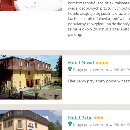
komfort i spokój, i to dzięki zakwat
więcej osobowych przytulnych poko
hotelu znajduje się jadalnia oraz w 
kuchenka, mikrofalówka, lodówka i n
popularny ze względu na doskonały
zajmuje około 20 minut. Hotel Abito
parking.
Hotel Nosál
Praga poza centrum
→
Michle, Pr
Oferujemy przyjemny pobyt w nasz
Hotel Attic
Praga poza centrum
→
Michle, Pr