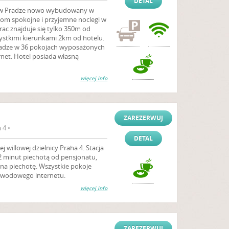
DETAL
el w Pradze nowo wybudowany w
iom spokojne i przyjemne noclegi w
rac znajduje się tylko 350m od
ystkimi kierunkami 2km od hotelu.
radze w 36 pokojach wyposażonych
ernet. Hotel posiada własną
więcej info
ZAREZERWUJ
 4 •
DETAL
 willowej dzielnicy Praha 4. Stacja
2 minut piechotą od pensjonatu,
na piechotę. Wszystkie pokoje
ewodowego internetu.
więcej info
ZAREZERWUJ