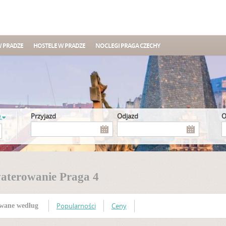
W PRADZE
HOSTELE W PRADZE
NOCLEGI PRAGA CZECHY
e
Przyjazd
Odjazd
aterowanie Praga 4
Popularności
Ceny
wane według