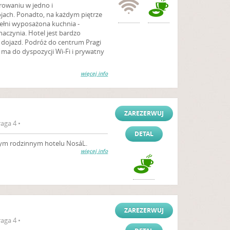
erowaniu w jedno i
jach. Ponadto, na każdym piętrze
pełni wyposażona kuchnia -
aczynia. Hotel jest bardzo
 dojazd. Podróż do centrum Pragi
 ma do dyspozycji Wi-Fi i prywatny
więcej info
ZAREZERWUJ
aga 4 •
DETAL
ym rodzinnym hotelu NosáL.
więcej info
ZAREZERWUJ
aga 4 •