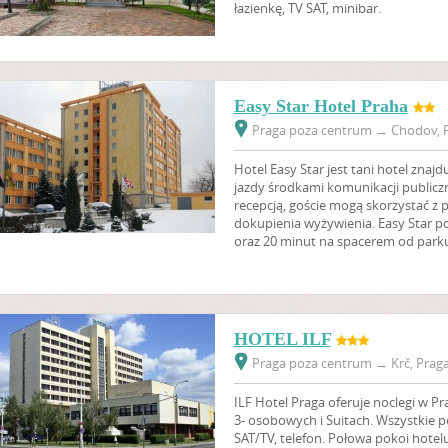
łazienkę, TV SAT, minibar.
Easy Star Hotel Praha
Praga poza centrum
→
Chodov, P
Hotel Easy Star jest tani hotel znaj
jazdy środkami komunikacji publicz
recepcją, goście mogą skorzystać z 
dokupienia wyżywienia. Easy Star po
oraz 20 minut na spacerem od parku
HOTEL ILF
Praga poza centrum
→
Krč, Praga
ILF Hotel Praga oferuje noclegi w Pra
3- osobowych i Suitach. Wszystkie p
SAT/TV, telefon. Połowa pokoi hote