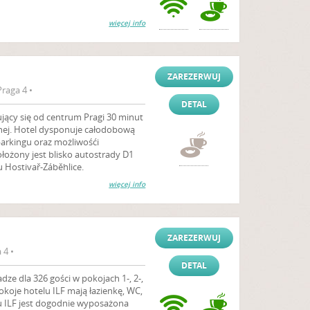
więcej info
ZAREZERWUJ
raga 4 •
DETAL
dujący się od centrum Pragi 30 minut
nej. Hotel dysponuje całodobową
parkingu oraz możliwośći
łożony jest blisko autostrady D1
 Hostivař-Záběhlice.
więcej info
ZAREZERWUJ
 4 •
DETAL
dze dla 326 gości w pokojach 1-, 2-,
okoje hotelu ILF mają łazienkę, WC,
lu ILF jest dogodnie wyposażona