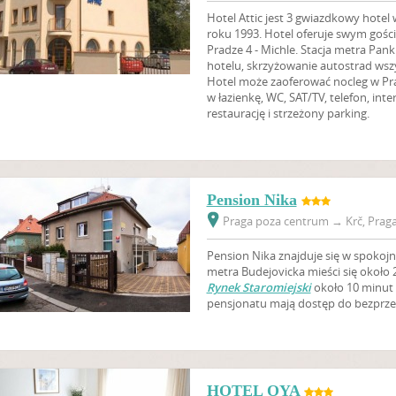
Hotel Attic jest 3 gwiazdkowy hot
roku 1993. Hotel oferuje swym gośc
Pradze 4 - Michle. Stacja metra Pank
hotelu, skrzyżowanie autostrad wsz
Hotel może zaoferować nocleg w P
w łazienkę, WC, SAT/TV, telefon, int
restaurację i strzeżony parking.
Pension Nika
Praga poza centrum
→
Krč, Praga
Pension Nika znajduje się w spokojnej
metra Budejovicka mieści się około 
Rynek Staromiejski
około 10 minut 
pensjonatu mają dostęp do bezprz
HOTEL OYA