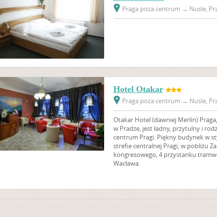
Praga poza centrum
→
Nusle, Pra
Hotel Otakar
Praga poza centrum
→
Nusle, Pra
Otakar Hotel
(dawniej Merlin)
Praga,
w Pradze, jest ładny, przytulny i r
centrum Pragi. Piękny budynek w st
strefie centralnej Pragi, w pobliżu
kongresowego, 4 przystanku tram
Wacława.