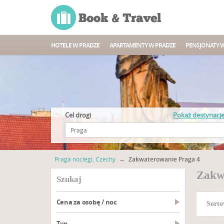
HOTELE W PRADZE
APARTAMENTY W PRADZE
PENSJONATY 
Cel drogi
Pokaż destynacj
Praga noclegi, Czechy
→
Zakwaterowanie Praga 4
Zakw
szukaj
Cena za osobę / noc
Sorto
Typ