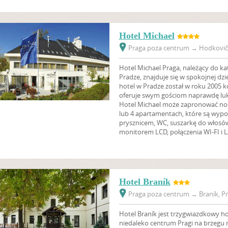
Hotel Michael
Praga poza centrum
→
Hodkovičk
Hotel Michael Praga, należący do k
Pradze, znajduje się w spokojnej dzi
hotel w Pradze został w roku 2005 k
oferuje swym gościom naprawdę luk
Hotel Michael może zapronować noc
lub 4 apartamentach, które są wypo
prysznicem, WC, suszarkę do włosów,
monitorem LCD, połączenia WI-FI i 
Hotel Braník
Praga poza centrum
→
Braník, Pr
Hotel Braník jest trzygwiazdkowy hot
niedaleko centrum Pragi na brzegu 