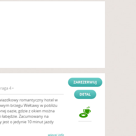
ZAREZERWUJ
raga 4 •
DETAL
 gwiazdkowy romantyczny hotel w
rawym brzegu Wełtawy w pobliżu
onej oazie, gdzie z okien można
i i łabędzie. Zacumowany na
 jest o jedynie 10 minut jazdy
więcej info