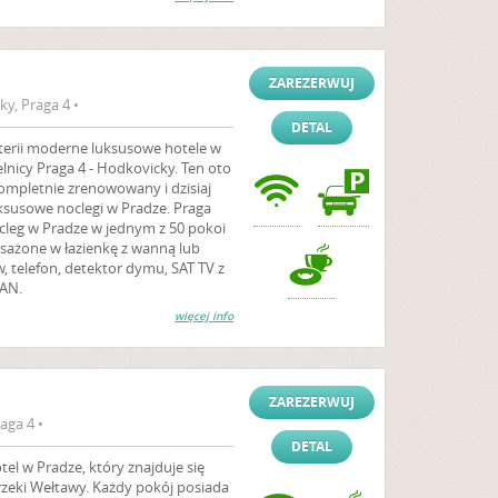
ZAREZERWUJ
y, Praga 4 •
DETAL
aterii moderne luksusowe hotele w
elnicy Praga 4 - Hodkovicky. Ten oto
ompletnie zrenowowany i dzisiaj
susowe noclegi w Pradze. Praga
leg w Pradze w jednym z 50 pokoi
sażone w łazienkę z wanną lub
 telefon, detektor dymu, SAT TV z
LAN.
więcej info
ZAREZERWUJ
aga 4 •
DETAL
el w Pradze, który znajduje się
rzeki Wełtawy. Każdy pokój posiada