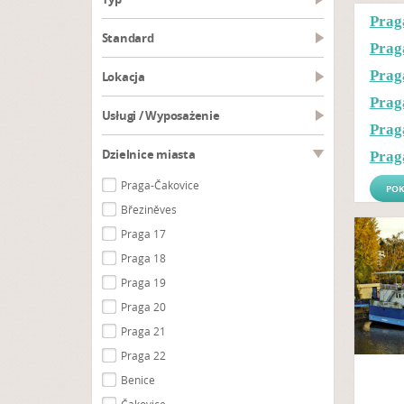
Prag
Standard
Prag
Prag
Lokacja
Prag
Usługi / Wyposażenie
Prag
Dzielnice miasta
Prag
Praga-Čakovice
POK
Březiněves
Praga 17
Praga 18
Praga 19
Praga 20
Praga 21
Praga 22
Benice