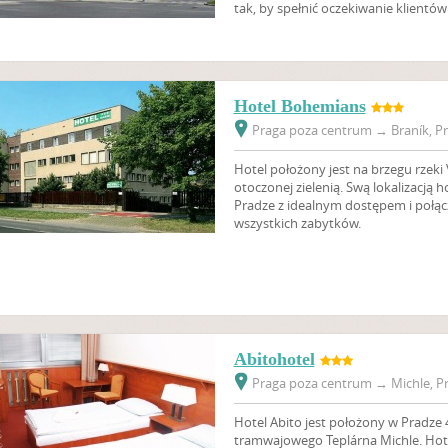
tak, by spełnić oczekiwanie klientó
Hotel Bohemians
Praga poza centrum
→
Braník, Pr
Hotel położony jest na brzegu rzeki 
otoczonej zielenią. Swą lokalizacją 
Pradze z idealnym dostępem i połąc
wszystkich zabytków.
Abitohotel
Praga poza centrum
→
Michle, Pr
Hotel Abito jest położony w Pradze 
tramwajowego Teplárna Michle. Ho