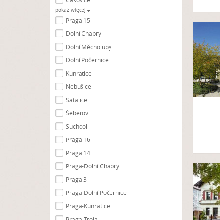
Čakovice
pokaż więcej
Praga 15
Dolní Chabry
Dolní Měcholupy
Dolní Počernice
Kunratice
Nebušice
Satalice
Šeberov
Suchdol
Praga 16
Praga 14
Praga-Dolní Chabry
Praga 3
Praga-Dolní Počernice
Praga-Kunratice
Praga-Troja