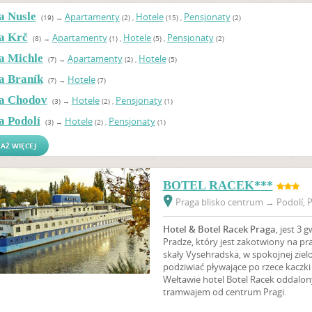
a Nusle
Apartamenty
Hotele
Pensjonaty
(19)
→
(2)
,
(15)
,
(2)
a Krč
Apartamenty
Hotele
Pensjonaty
(8)
→
(1)
,
(5)
,
(2)
a Michle
Apartamenty
Hotele
(7)
→
(2)
,
(5)
a Braník
Hotele
(7)
→
(7)
a Chodov
Hotele
Pensjonaty
(3)
→
(2)
,
(1)
a Podolí
Hotele
Pensjonaty
(3)
→
(2)
,
(1)
AŻ WIĘCEJ
BOTEL RACEK***
Praga blisko centrum
→
Podolí, P
Hotel &
Botel
Racek Praga
, jest 3
Pradze, który jest zakotwiony na p
skały Vysehradska, w spokojnej ziel
podziwiać pływające po rzece kaczk
Wełtawie hotel Botel Racek oddalony
tramwajem od centrum Pragi.