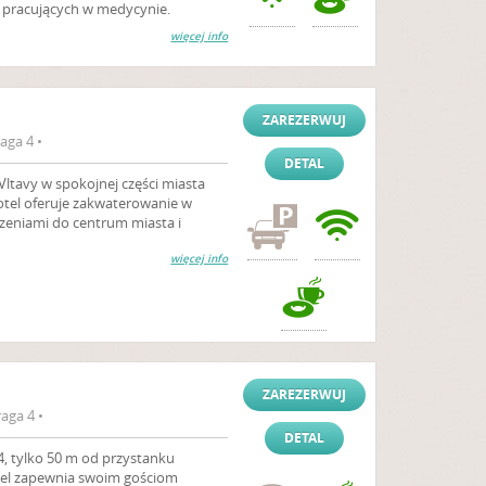
w pracujących w medycynie.
więcej info
ZAREZERWUJ
aga 4 •
DETAL
Vltavy w spokojnej części miasta
hotel oferuje zakwaterowanie w
zeniami do centrum miasta i
więcej info
ZAREZERWUJ
aga 4 •
DETAL
4, tylko 50 m od przystanku
tel zapewnia swoim gościom