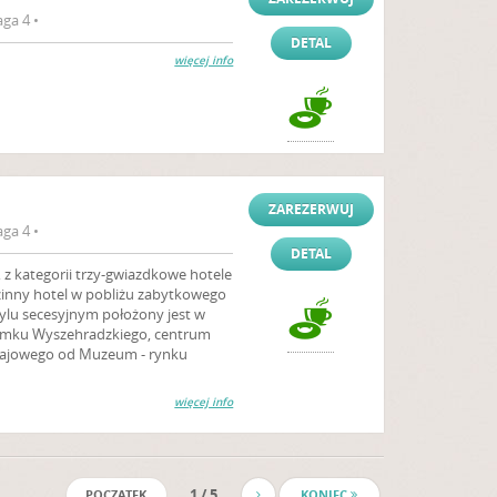
ga 4 •
DETAL
więcej info
ZAREZERWUJ
ga 4 •
DETAL
 z kategorii trzy-gwiazdkowe hotele
odzinny hotel w pobliżu zabytkowego
ylu secesyjnym położony jest w
 Zamku Wyszehradzkiego, centrum
wajowego od Muzeum - rynku
więcej info
1 / 5
POCZĄTEK
KONIEC