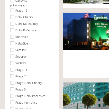
Čakovice
pokaż więcej
Praga 15
Dolní Chabry
Dolní Měcholupy
Dolní Počernice
Kunratice
Nebušice
Satalice
Šeberov
Suchdol
Praga 16
Praga 14
Praga-Dolní Chabry
Praga 3
Praga-Dolní Počernice
Praga-Kunratice