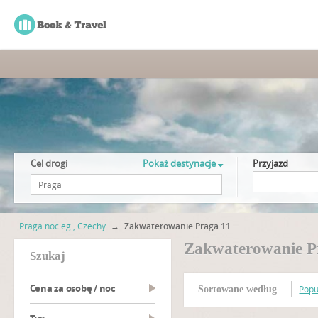
Cel drogi
Pokaż destynacje
Przyjazd
Praga noclegi, Czechy
→
Zakwaterowanie Praga 11
Zakwaterowanie P
szukaj
Cena za osobę / noc
Popu
Sortowane według