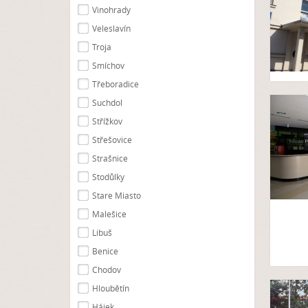
Vinohrady
Veleslavín
Troja
Smíchov
Třeboradice
Suchdol
Střížkov
Střešovice
Strašnice
Stodůlky
Stare Miasto
Malešice
Libuš
Benice
Chodov
Hloubětín
Hájek