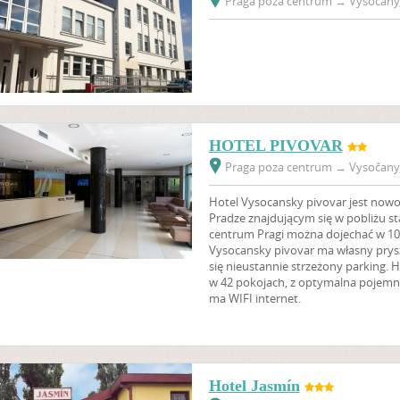
Praga poza centrum
→
Vysočany,
HOTEL PIVOVAR
Praga poza centrum
→
Vysočany,
Hotel Vysocansky pivovar jest nowo
Pradze znajdującym się w pobliżu st
centrum Pragi można dojechać w 10
Vysocansky pivovar ma własny pryszn
się nieustannie strzeżony parking. H
w 42 pokojach, z optymalna pojemno
ma WIFI internet.
Hotel Jasmín