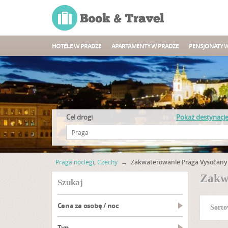
HOTELE W PRADZE
APARTAMENTY W PRADZE
PENSJONATY 
Cel drogi
Pokaż destynacj
Praga noclegi, Czechy
→
Zakwaterowanie Praga Vysočany
Zakw
szukaj
Cena za osobę / noc
Sorto
Typ