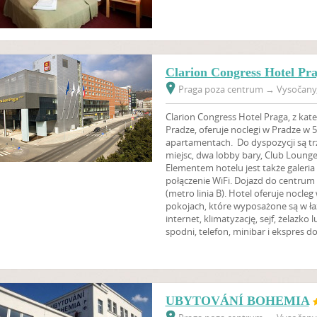
Clarion Congress Hotel Pr
Praga poza centrum
→
Vysočany,
Clarion Congress Hotel Praga, z ka
Pradze, oferuje noclegi w Pradze w 
apartamentach. Do dyspozycji są tr
miejsc, dwa lobby bary, Club Lounge,
Elementem hotelu jest także galeri
połączenie WiFi. Dojazd do centrum 
(metro linia B). Hotel oferuje nocl
pokojach, które wyposażone są w łaz
internet, klimatyzację, sejf, żelazk
spodni, telefon, minibar i ekspres d
UBYTOVÁNÍ BOHEMIA