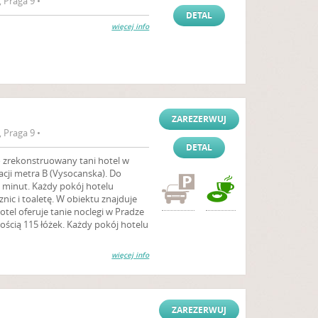
 Praga 9 •
DETAL
więcej info
ZAREZERWUJ
 Praga 9 •
DETAL
 zrekonstruowany tani hotel w
acji metra B (Vysocanska). Do
 minut. Każdy pokój hotelu
ic i toaletę. W obiektu znajduje
otel oferuje tanie noclegi w Pradze
ścią 115 łóżek. Każdy pokój hotelu
więcej info
ZAREZERWUJ