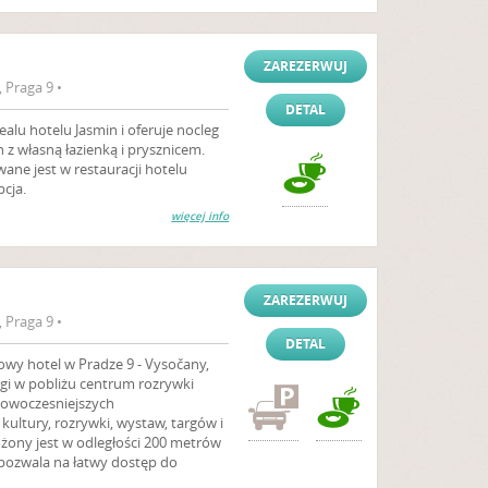
ZAREZERWUJ
 Praga 9 •
DETAL
ealu hotelu Jasmin i oferuje nocleg
z własną łazienką i prysznicem.
ne jest w restauracji hotelu
pcja.
więcej info
ZAREZERWUJ
 Praga 9 •
DETAL
owy hotel w Pradze 9 - Vysočany,
agi w pobliżu centrum rozrywki
nowoczesniejszych
kultury, rozrywki, wystaw, targów i
ożony jest w odległości 200 metrów
pozwala na łatwy dostęp do