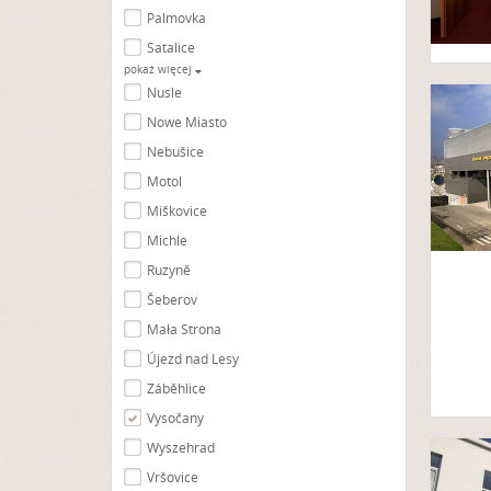
Palmovka
Satalice
pokaż więcej
Nusle
Nowe Miasto
Nebušice
Motol
Miškovice
Michle
Ruzyně
Šeberov
Mała Strona
Újezd nad Lesy
Záběhlice
Vysočany
Wyszehrad
Vršovice