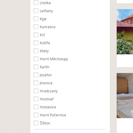
Lhotka
Letňany
Kyje
Kunratice
Krč
Košíře
Kbely
Horní Měcholupy
Karlín
Josefov
Jinonice
Hradczany
Hostivař
Hostavice
Horní Počernice
Žižkov