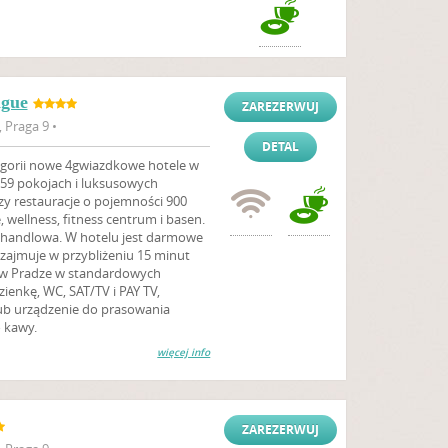
ague
ZAREZERWUJ
 Praga 9 •
DETAL
tegorii nowe 4gwiazdkowe hotele w
559 pokojach i luksusowych
zy restauracje o pojemności 900
 wellness, fitness centrum i basen.
a handlowa. W hotelu jest darmowe
zajmuje w przybliżeniu 15 minut
eg w Pradze w standardowych
ienkę, WC, SAT/TV i PAY TV,
o lub urządzenie do prasowania
o kawy.
więcej info
ZAREZERWUJ