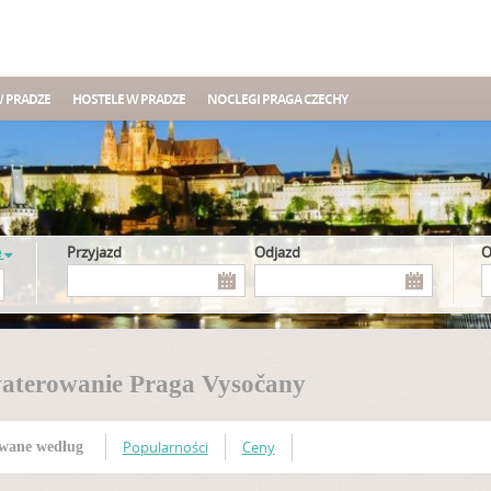
W PRADZE
HOSTELE W PRADZE
NOCLEGI PRAGA CZECHY
e
Przyjazd
Odjazd
aterowanie Praga Vysočany
Popularności
Ceny
wane według