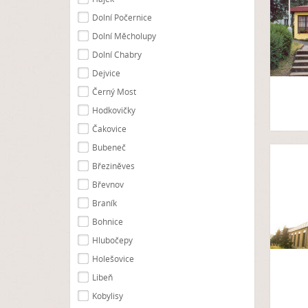
Dolní Počernice
Dolní Měcholupy
Dolní Chabry
Dejvice
Černý Most
Hodkovičky
Čakovice
Bubeneč
Březiněves
Břevnov
Braník
Bohnice
Hlubočepy
Holešovice
Libeň
Kobylisy