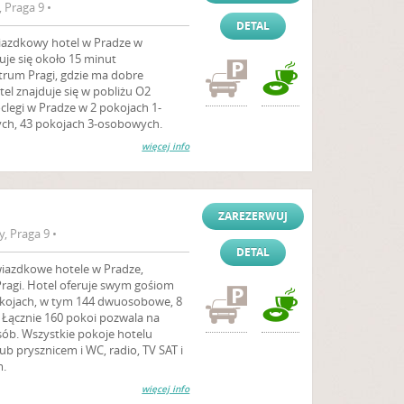
 Praga 9 •
DETAL
iazdkowy hotel w Pradze w
je się około 15 minut
rum Pragi, gdzie ma dobre
el znajduje się w pobliżu O2
clegi w Pradze w 2 pokojach 1-
ch, 43 pokojach 3-osobowych.
więcej info
ZAREZERWUJ
, Praga 9 •
DETAL
gwiazdkowe hotele w Pradze,
Pragi. Hotel oferuje swym gośiom
kojach, w tym 144 dwuosobowe, 8
Łącznie 160 pokoi pozwala na
ób. Wszystkie pokoje hotelu
b prysznicem i WC, radio, TV SAT i
m.
więcej info