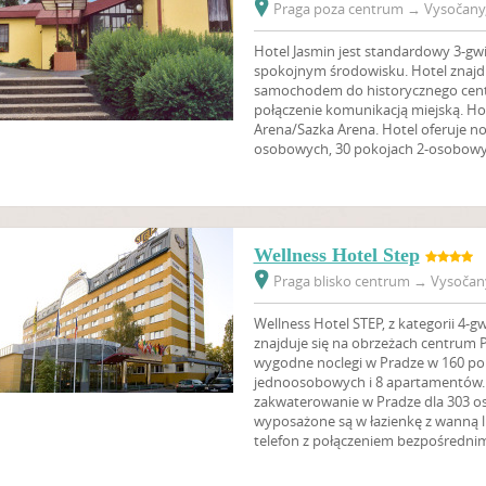
Praga poza centrum
→
Vysočany,
Hotel Jasmin jest standardowy 3-gw
spokojnym środowisku. Hotel znajdu
samochodem do historycznego cent
połączenie komunikacją miejską. Hot
Arena/Sazka Arena. Hotel oferuje no
osobowych, 30 pokojach 2-osobowy
Wellness Hotel Step
Praga blisko centrum
→
Vysočany
Wellness Hotel STEP, z kategorii 4-
znajduje się na obrzeżach centrum 
wygodne noclegi w Pradze w 160 po
jednoosobowych i 8 apartamentów. 
zakwaterowanie w Pradze dla 303 os
wyposażone są w łazienkę z wanną lu
telefon z połączeniem bezpośredni