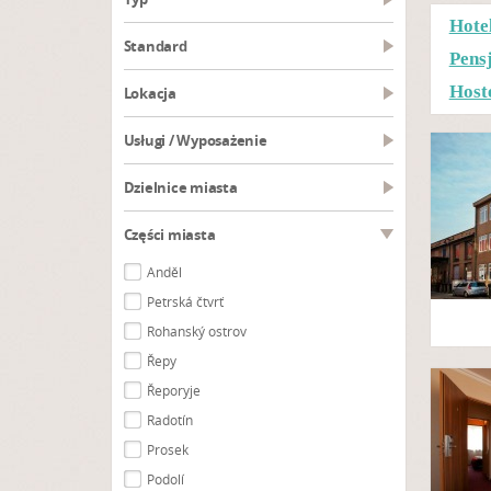
Hote
Standard
Pens
Host
Lokacja
Usługi / Wyposażenie
Dzielnice miasta
Części miasta
Anděl
Petrská čtvrť
Rohanský ostrov
Řepy
Řeporyje
Radotín
Prosek
Podolí