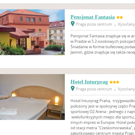
Pensjonat Fantasia
Praga poza centrum
→
Vysočany,
Pensjonat Fantasia znajduje się w ar
w Pradze w 5 2-osobowych pokojach 
Śniadanie w formie bufetowej podawa
Jasmin, gdzie znajduje się także rece
Hotel Inturprag
Praga poza centrum
→
Vysočany,
Hotel Inturprag Praha, trzygwiazdk
położony jest w spokojnej części Pr
sportowej O2 Arena - jednego z naj
wielofunkcyjnych miejsc dla sportu, 
innych imprez w Europie. Hotel poł
od stacji metra "Czeskomorawska", 
zabytkowego centrum miasta Pragi.