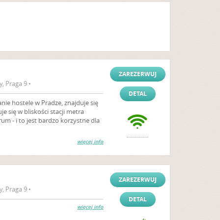
ZAREZERWUJ
, Praga 9 •
DETAL
anie hostele w Pradze, znajduje się
e się w bliskości stacji metra
rum - i to jest bardzo korzystne dla
więcej info
ZAREZERWUJ
, Praga 9 •
DETAL
więcej info