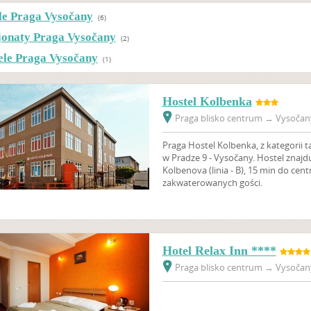
le Praga Vysočany
(6)
jonaty Praga Vysočany
(2)
ele Praga Vysočany
(1)
Hostel Kolbenka
Praga blisko centrum
→
Vysočany
Praga Hostel Kolbenka, z kategorii t
w Pradze 9 - Vysočany. Hostel znajduj
Kolbenova (linia - B), 15 min do cent
zakwaterowanych gości.
Hotel Relax Inn ****
Praga blisko centrum
→
Vysočany