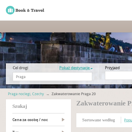
Cel drogi
Pokaż destynacje
Przyjazd
Praga noclegi, Czechy
→
Zakwaterowanie Praga 20
Zakwaterowanie P
szukaj
Cena za osobę / noc
Popu
Sortowane według