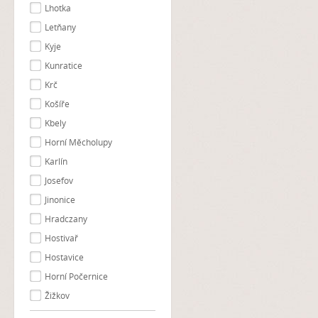
Lhotka
Letňany
Kyje
Kunratice
Krč
Košíře
Kbely
Horní Měcholupy
Karlín
Josefov
Jinonice
Hradczany
Hostivař
Hostavice
Horní Počernice
Žižkov