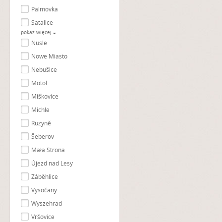
Palmovka
Satalice
pokaż więcej
Nusle
Nowe Miasto
Nebušice
Motol
Miškovice
Michle
Ruzyně
Šeberov
Mała Strona
Újezd nad Lesy
Záběhlice
Vysočany
Wyszehrad
Vršovice