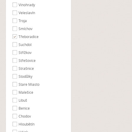
Vinohrady
Veleslavín
Troja
Smíchov
Třeboradice
Suchdol
Střížkov
Střešovice
Strašnice
Stodůlky
Stare Miasto
Malešice
Libuš
Benice
Chodov
Hloubětín