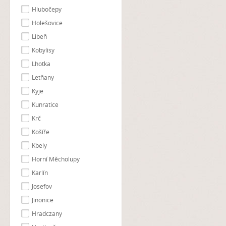
Hlubočepy
Holešovice
Libeň
Kobylisy
Lhotka
Letňany
Kyje
Kunratice
Krč
Košíře
Kbely
Horní Měcholupy
Karlín
Josefov
Jinonice
Hradczany