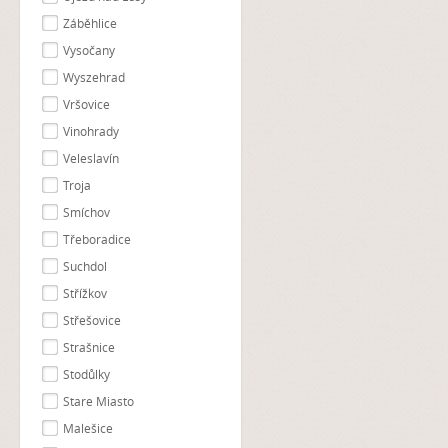
Záběhlice
Vysočany
Wyszehrad
Vršovice
Vinohrady
Veleslavín
Troja
Smíchov
Třeboradice
Suchdol
Střížkov
Střešovice
Strašnice
Stodůlky
Stare Miasto
Malešice