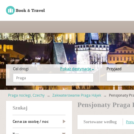
Cel drogi
Pokaż destynacje
Przyjazd
Praga noclegi, Czechy
→
Zakwaterowanie Praga Hájek
→
Pensjonaty Pr
Pensjonaty Praga
szukaj
Cena za osobę / noc
Popu
Sortowane według