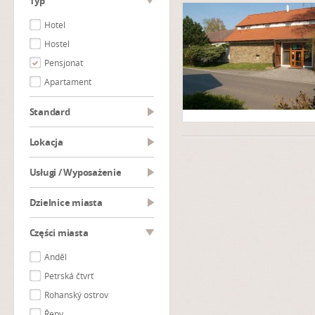
Typ
Hotel
Hostel
Pensjonat
Apartament
Standard
Lokacja
Usługi / Wyposażenie
Dzielnice miasta
Części miasta
Anděl
Petrská čtvrť
Rohanský ostrov
Řepy