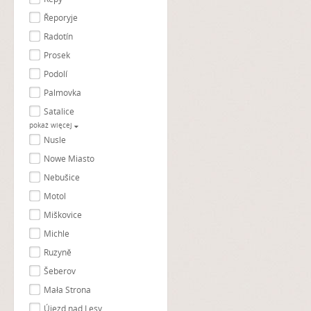
Řeporyje
Radotín
Prosek
Podolí
Palmovka
Satalice
pokaż więcej
Nusle
Nowe Miasto
Nebušice
Motol
Miškovice
Michle
Ruzyně
Šeberov
Mała Strona
Újezd nad Lesy