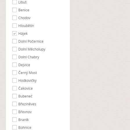
Libuš
Benice
Chodov
Hloubětín
Hájek
Dolní Počernice
Dolní Měcholupy
Dolní Chabry
Dejvice
Černý Most
Hodkovičky
Čakovice
Bubeneč
Březiněves
Břevnov
Braník
Bohnice