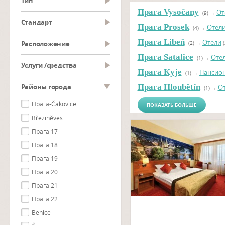
тип
Прага Vysočany
От
(9)
→
Cтандарт
Прага Prosek
Отел
(4)
→
Прага Libeň
Отели
Pасположение
(2)
→
(
Прага Satalice
Оте
(1)
→
Услуги /средства
Прага Kyje
Пансио
(1)
→
Районы города
Прага Hloubětín
О
(1)
→
Прага-Čakovice
ПОКАЗАТЬ БОЛЬШЕ
Březiněves
Прага 17
Прага 18
Прага 19
Прага 20
Прага 21
Прага 22
Benice