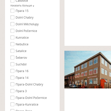
Čakovice
показать больше
Прага 15
Dolní Chabry
Dolní Měcholupy
Dolní Počernice
Kunratice
Nebušice
Satalice
Šeberov
Suchdol
Прага 16
Прага 14
Прага-Dolní Chabry
Прага 3
Прага-Dolní Počernice
Прага-Kunratice