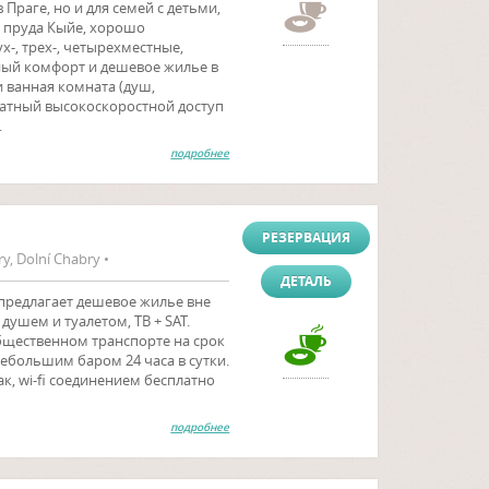
раге, но и для семей с детьми,
у пруда Кыйе, хорошо
-, трех-, четырехместные,
ый комфорт и дешевое жилье в
и ванная комната (душ,
платный высокоскоростной доступ
.
подробнее
РЕЗЕРВАЦИЯ
y, Dolní Chabry •
ДЕТАЛЬ
предлагает дешевое жилье вне
ушем и туалетом, ТВ + SAT.
бщественном транспорте на срок
небольшим баром 24 часа в сутки.
к, wi-fi соединением бесплатно
подробнее