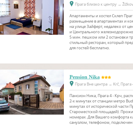
Прага близко к центру
→
Žižkov
Апартаменты и хостел Склеп Праг
размещение в апартаментах и ​​к
на улице Зайферт, недалеко от ц
и Центрального железнодорожног
5 мин. пешком или 2 остановки т
стильный ресторан, который предл
для гостей бесплатно.
Pension Nika
Прага Вне центра
→
Krč, Прага 
Пансион Ника, Прага 4 - Крч, рас
2-х минутах от станции метро Budě
минутах от исторической части П
Староместской площадей). Прожива
номерах. Для Вашего комфорта 
санузлом, телефоном, подключен к