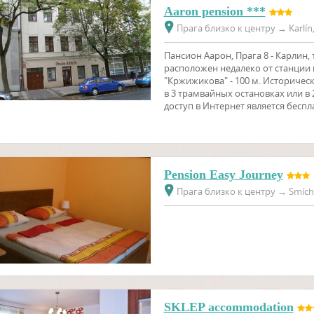
Aaron pension ***
Прага близко к центру
→
Karlín
Пансион Аарон, Прага 8 - Карлин,
расположен недалеко от станции
"Кржижикова" - 100 м. Историчес
в 3 трамвайных остановках или в 2
доступ в Интернет является бесп
Pension Easy Journey
Прага близко к центру
→
Smícho
SKLEP accommodation