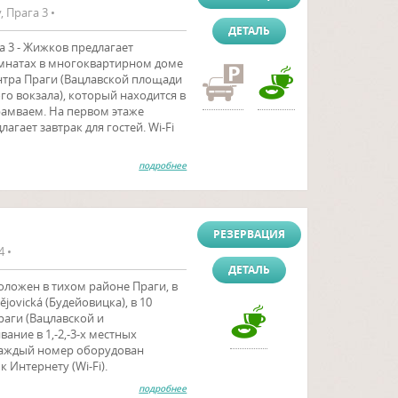
, Прага 3 •
ДЕТАЛЬ
а 3 - Жижков предлагает
омнатах в многоквартирном доме
ентра Праги (Вацлавской площади
о вокзала), который находится в
рамваем. На первом этаже
агает завтрак для гостей. Wi-Fi
подробнее
РЕЗЕРВАЦИЯ
4 •
ДЕТАЛЬ
положен в тихом районе Праги, в
jovická (Будейовицка), в 10
раги (Вацлавской и
ние в 1,-2,-3-х местных
каждый номер оборудован
 Интернету (Wi-Fi).
подробнее