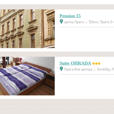
Pension 15
центр Праги
→
Žižkov, Прага 3 •
Suite OHRADA
Прага Вне центра
→
Stodůlky, П