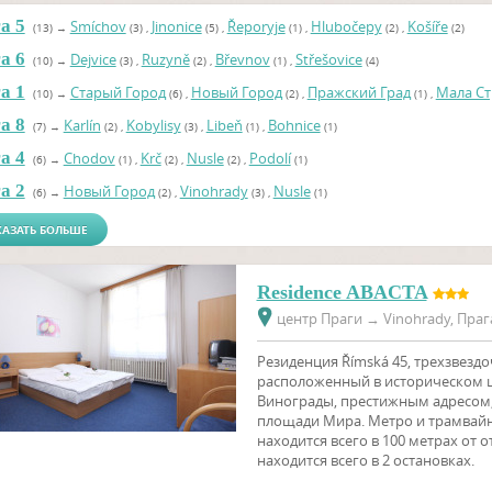
а 5
Smíchov
Jinonice
Řeporyje
Hlubočepy
Košíře
(13)
→
(3)
,
(5)
,
(1)
,
(2)
,
(2)
а 6
Dejvice
Ruzyně
Břevnov
Střešovice
(10)
→
(3)
,
(2)
,
(1)
,
(4)
а 1
Cтарый Город
Новый Город
Пражский Град
Мала Ст
(10)
→
(6)
,
(2)
,
(1)
,
а 8
Karlín
Kobylisy
Libeň
Bohnice
(7)
→
(2)
,
(3)
,
(1)
,
(1)
а 4
Chodov
Krč
Nusle
Podolí
(6)
→
(1)
,
(2)
,
(2)
,
(1)
а 2
Новый Город
Vinohrady
Nusle
(6)
→
(2)
,
(3)
,
(1)
АЗАТЬ БОЛЬШЕ
Residence ABACTA
центр Праги
→
Vinohrady, Прага
Резиденция Římská 45, трехзвездо
расположенный в историческом ц
Винограды, престижным адресом,
площади Мира. Метро и трамвай
находится всего в 100 метрах от о
находится всего в 2 остановках.