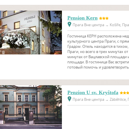
Pension Kern
Прага Вне центра
→
Košíře, Пра
Гостиница КЕРН расположена нед
культурного центра Праги, с пр
Градом. Отель находится в тихом
Праги, но всего в трех минутах от
минутах от Вацлавской площади и
площади. В гостинице Вас встрети
готовый помочь и удовлетворить
Penzion U sv. Kryštofa
Прага Вне центра
→
Záběhlice, 