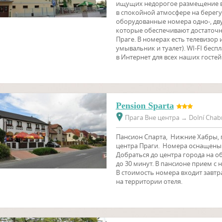
ищущих недорогое размещение в П
в спокойной атмосфере на берег
оборудованные номера одно-, двух
которые обеспечивают достаточн
Праге. В номерах есть телевизор 
умывальник и туалет). WI-FI бес
в Интернет для всех наших гостей
Pension Sparta
Прага Вне центра
→
Dolní Chabr
Пансион Спарта, Нижниe Хабры, 
центра Праги. Номера оснащены д
Добраться до центра города на о
до 30 минут. В пансионе прием с 
В стоимость номера входит завтра
на территории отеля.