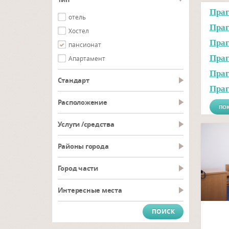
Праг
отель
Праг
Хостел
Праг
пансионат
Праг
Aпартамент
Праг
Cтандарт
Праг
Pасположение
ПОК
Услуги /средства
Районы города
Город части
Интересные места