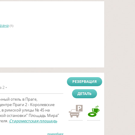
рана
(1)
РЕЗЕРВАЦИЯ
 2 •
ДЕТАЛЬ
чный отель в Праге,
ентре Праги 2 - Королевские
 в римской улицы № 45 на
ной остановки” Площадь Мира”
теля.
Староместская площадь
подробнее