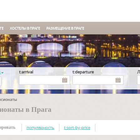
ГЕ
ХОСТЕЛЫ В ПРАГЕ
РАЗМЕЩЕНИЕ В ПРАГЕ
я
t:arrival
t:departure
нсионаты
ионаты в Прага
популярность
t:sort-by-price
ировать