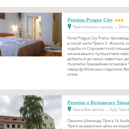
Pension Prague City
Прага близко к центру
→
Žižkov
Hotel Prague City Praha, трехзве
в тихой части Праги 3 - Жижков, 
ходьбы от Староместской площади
начала вашего путешествия через
добраться до самых известных д
Husinecka Трамвайная остановка 
перед футбольным стадионом Вик
отеля.
Penzion a Restaurace Šima
Прага Вне центра
→
Kyje, Прага
Пансион Шиманда, Прага 14, Кыйе
Праге за разумные цены на окраине