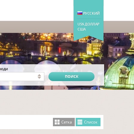
РУССКИЙ
US$ ДОЛЛАР
США
люди
Cетка
Cписок