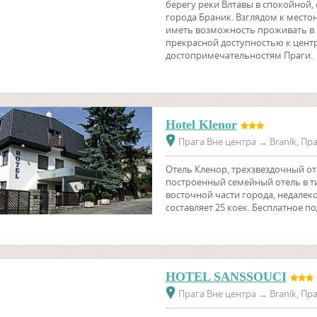
берегу реки Влтавы в спокойной,
города Браник. Взглядом к место
иметь возможность проживать в 
прекрасной доступностью к центр
достопримечательностям Праги.
Hotel Klenor
Прага Вне центра
→
Braník, Пра
Отель Кленор, трехзвездочный оте
построенный семейный отель в т
восточной части города, недалек
составляет 25 коек. Бесплатное по
HOTEL SANSSOUCI
Прага Вне центра
→
Braník, Пра