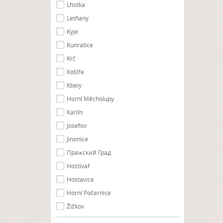
Lhotka
Letňany
Kyje
Kunratice
Krč
Košíře
Kbely
Horní Měcholupy
Karlín
Josefov
Jinonice
Пражский Град
Hostivař
Hostavice
Horní Počernice
Žižkov