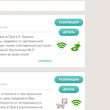
РЕЗЕРВАЦИЯ
га 4 •
ДЕТАЛЬ
ль в Праге 4 - Браник,
ы, недалеко от центральной
ван, имеет собственный ресторан
асой. Бесплатное Wi-Fi
ено во всем отеле.
подробнее
РЕЗЕРВАЦИЯ
га 4 •
ДЕТАЛЬ
к относится к тем пражским
ую цену предложат Вам
близости от исторического
тель в Праге расположен на