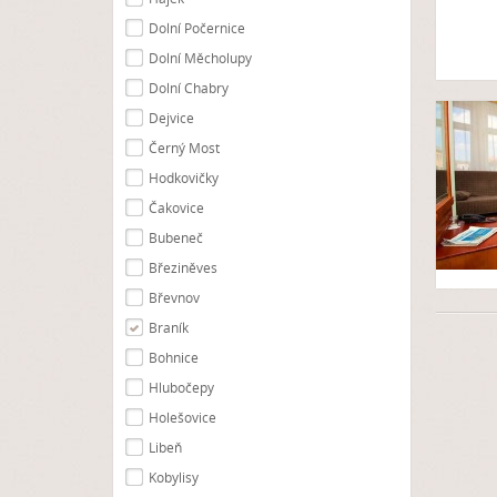
Dolní Počernice
Dolní Měcholupy
Dolní Chabry
Dejvice
Černý Most
Hodkovičky
Čakovice
Bubeneč
Březiněves
Břevnov
Braník
Bohnice
Hlubočepy
Holešovice
Libeň
Kobylisy