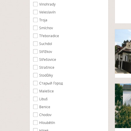
Vinohrady
Veleslavín
Troja
Smíchov
Třeboradice
Suchdol
Střížkov
Střešovice
Strašnice
Stodůlky
Cтарый Город
Malešice
Libuš
Benice
Chodov
Hloubětín
Hájek