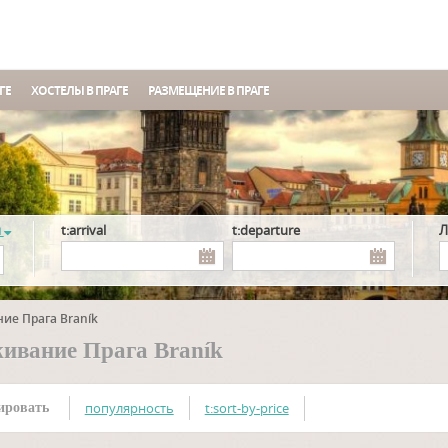
ГЕ
ХОСТЕЛЫ В ПРАГЕ
РАЗМЕЩЕНИЕ В ПРАГЕ
я
t:arrival
t:departure
ие Прага Braník
ивание Прага Braník
популярность
t:sort-by-price
ировать