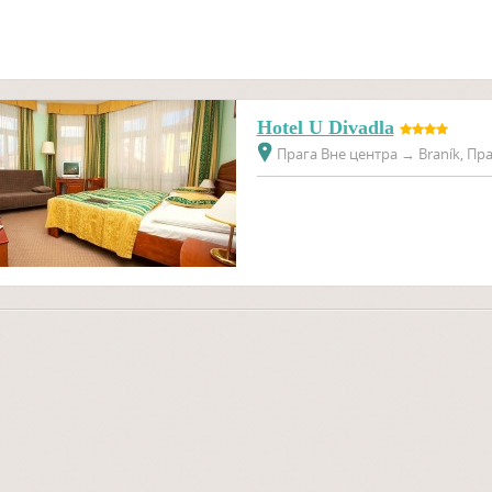
Hotel U Divadla
Прага Вне центра
→
Braník, Пра