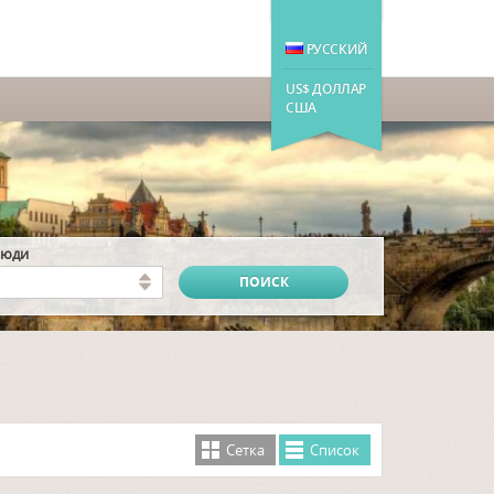
РУССКИЙ
US$ ДОЛЛАР
США
люди
Cетка
Cписок