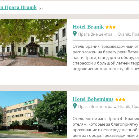
и Прага Braník
(7)
Hotel Braník
Прага Вне центра
→
Braník, Пра
Отель Браник, трехзвездочный оте
расположен на берегу реки Влтав
части Праги, стандартно оборудо
с терассой и большой летней терр
подключение к интернету обеспеч
Hotel Bohemians
Прага Вне центра
→
Braník, Пра
Отель Богемианс Прага 4 - Брани
отелям, которые за благоприятн
проживание в непосредственной 
центра города. Трехзвездочный о