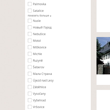
Palmovka
Satalice
показать больше
Nusle
Новый Город
Nebušice
Motol
Miškovice
Michle
Ruzyně
Šeberov
Мала Страна
Újezd nad Lesy
Záběhlice
Vysočany
Vyšehrad
Vršovice