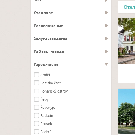
Отел
Cтандарт
Pасположение
Услуги /средства
Районы города
Город части
Anděl
Petrská čtvrť
Rohanský ostrov
Řepy
Řeporyje
Radotín
Prosek
Podolí