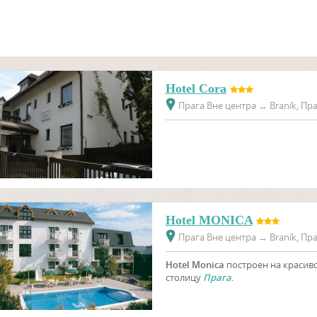
Hotel Cora
Прага Вне центра
→
Braník, Пра
Hotel MONICA
Прага Вне центра
→
Braník, Пра
Hotel Monica
построен на красив
столицу
Прага
.