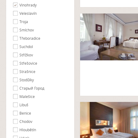
Vinohrady
Veleslavín
Troja
Smíchov
Třeboradice
Suchdol
Střížkov
Střešovice
Strašnice
Stodůlky
Cтарый Город
Malešice
Libuš
Benice
Chodov
Hloubětín