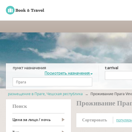
пункт назначения
t:arrival
Посмотреть назначения
размещение в Праге, Чешская республика
→
Проживание Прага Vin
Проживание Праг
Поиск
Цена за лицо / ночь
популяр
Сортировать