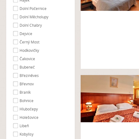
Hájek
Dolní Počernice
Dolní Měcholupy
Dolní Chabry
Dejvice
Černý Most
Hodkovičky
Čakovice
Bubeneč
Březiněves
Břevnov
Braník
Bohnice
Hlubočepy
Holešovice
Libeň
Kobylisy