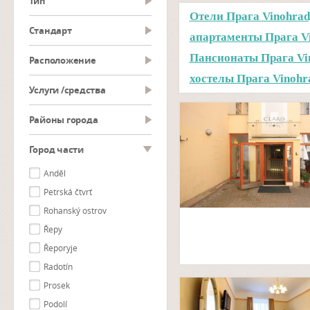
тип
Отели Прага Vinohrad
Cтандарт
апартаменты Прага V
Пансионаты Прага Vi
Pасположение
хостелы Прага Vinohr
Услуги /средства
Районы города
Город части
Anděl
Petrská čtvrť
Rohanský ostrov
Řepy
Řeporyje
Radotín
Prosek
Podolí