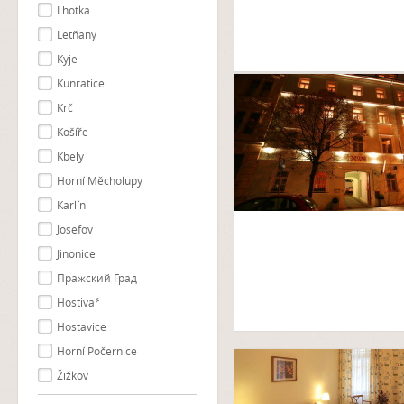
Lhotka
Letňany
Kyje
Kunratice
Krč
Košíře
Kbely
Horní Měcholupy
Karlín
Josefov
Jinonice
Пражский Град
Hostivař
Hostavice
Horní Počernice
Žižkov