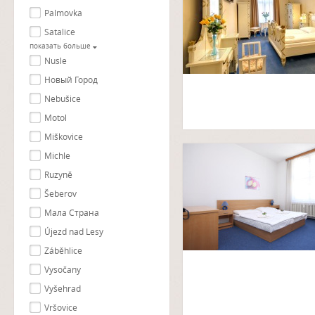
Palmovka
Satalice
показать больше
Nusle
Новый Город
Nebušice
Motol
Miškovice
Michle
Ruzyně
Šeberov
Мала Страна
Újezd nad Lesy
Záběhlice
Vysočany
Vyšehrad
Vršovice