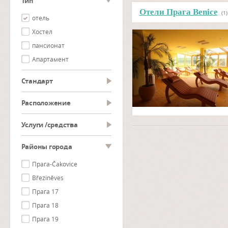
тип
Отели Прага Benice
(1)
отель
Хостел
пансионат
Aпартамент
Cтандарт
Pасположение
Услуги /средства
Районы города
Прага-Čakovice
Březiněves
Прага 17
Прага 18
Прага 19