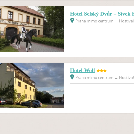
Hotel Selský Dvůr – Sivek 
Praha mimo centrum
→
Hostivař
Hotel Wolf
Praha mimo centrum
→
Hostivař