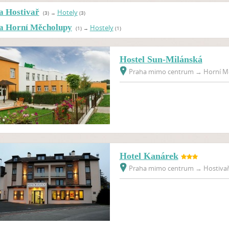
a Hostivař
Hotely
(3)
→
(3)
a Horní Měcholupy
Hostely
(1)
→
(1)
Hostel Sun-Milánská
Praha mimo centrum
→
Horní Mě
Hotel Kanárek
Praha mimo centrum
→
Hostivař