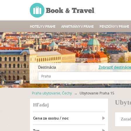
HOTELY V PRAHE
APARTMÁNY V PRAHE
PENZIÓNY V PRAHE
Destinácia
Zobraziť destináci
Praha ubytovanie, Čechy
→
Ubytovanie Praha 15
Ubyt
hľadaj
Cena za osobu / noc
Zorad
typ