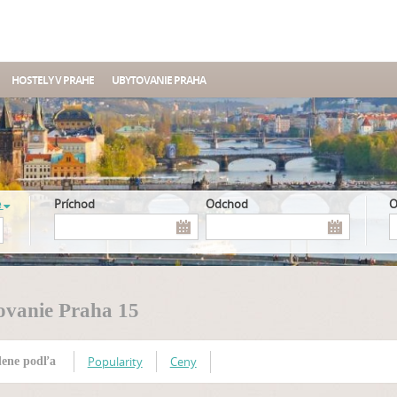
HOSTELY V PRAHE
UBYTOVANIE PRAHA
e
Príchod
Odchod
ovanie Praha 15
Popularity
Ceny
ene podľa