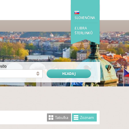
SLOVENČINA
£ LIBRA
ŠTERLINKŮ
osôb
Tabuľka
Zoznam