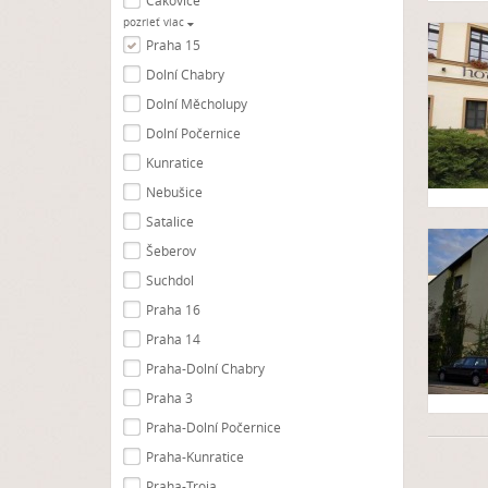
Čakovice
pozrieť viac
Praha 15
Dolní Chabry
Dolní Měcholupy
Dolní Počernice
Kunratice
Nebušice
Satalice
Šeberov
Suchdol
Praha 16
Praha 14
Praha-Dolní Chabry
Praha 3
Praha-Dolní Počernice
Praha-Kunratice
Praha-Troja