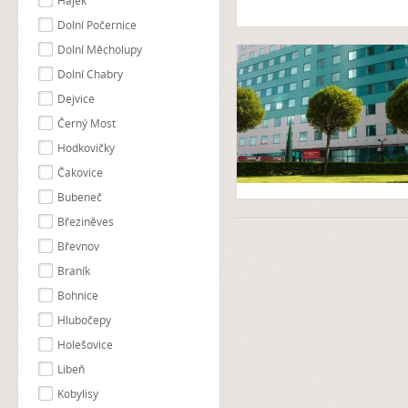
Hájek
Dolní Počernice
Dolní Měcholupy
Dolní Chabry
Dejvice
Černý Most
Hodkovičky
Čakovice
Bubeneč
Březiněves
Břevnov
Braník
Bohnice
Hlubočepy
Holešovice
Libeň
Kobylisy