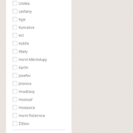
Lhotka
Letňany
Kyje
Kunratice
Krč
Košíře
Kbely
Horní Měcholupy
Karlín
Josefov
Jinonice
Hradčany
Hostivař
Hostavice
Horní Počernice
Žižkov