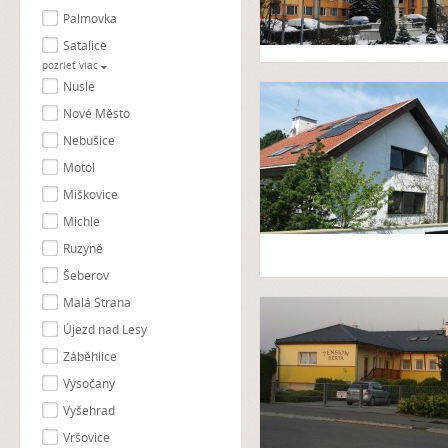
Palmovka
Satalice
pozrieť viac
Nusle
Nové Město
Nebušice
Motol
Miškovice
Michle
Ruzyně
Šeberov
Malá Strana
Újezd nad Lesy
Záběhlice
Vysočany
Vyšehrad
Vršovice