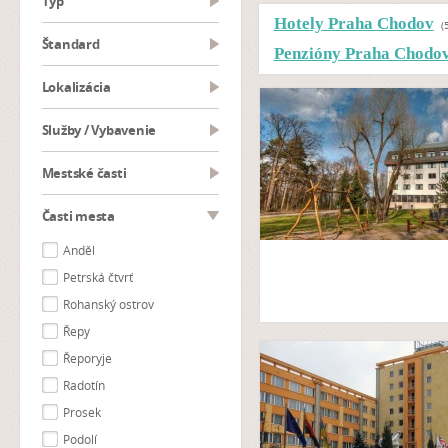
typ
Hotely Praha Chodov
(
Štandard
Penzióny Praha Chodo
Lokalizácia
Služby / Vybavenie
Mestské časti
Časti mesta
Anděl
Petrská čtvrť
Rohanský ostrov
Řepy
Řeporyje
Radotín
Prosek
Podolí