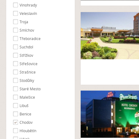
Vinohrady
Veleslavín
Troja
Smíchov
Třeboradice
Suchdol
Střížkov
Střešovice
Strašnice
Stodůlky
Staré Mesto
Malešice
Libuš
Benice
Chodov
Hloubětín