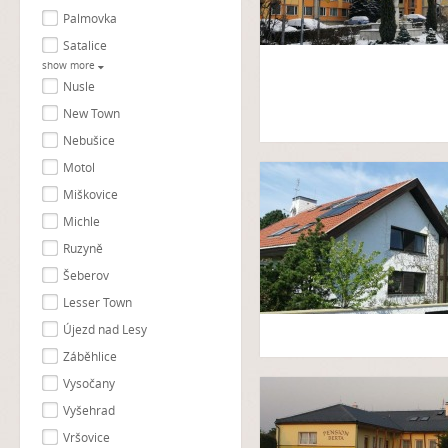
Palmovka
Satalice
show more
Nusle
New Town
Nebušice
Motol
Miškovice
Michle
Ruzyně
Šeberov
Lesser Town
Újezd nad Lesy
Záběhlice
Vysočany
Vyšehrad
Vršovice