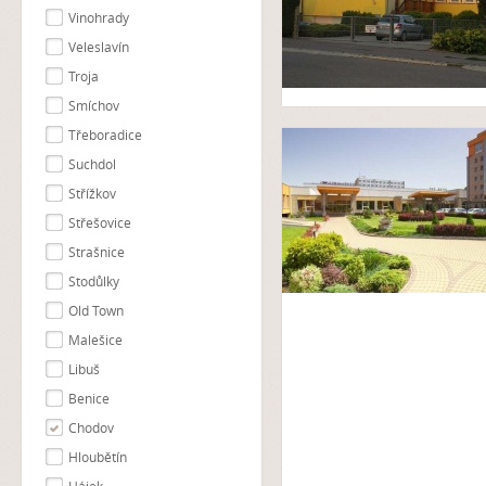
Vinohrady
Veleslavín
Troja
Smíchov
Třeboradice
Suchdol
Střížkov
Střešovice
Strašnice
Stodůlky
Old Town
Malešice
Libuš
Benice
Chodov
Hloubětín