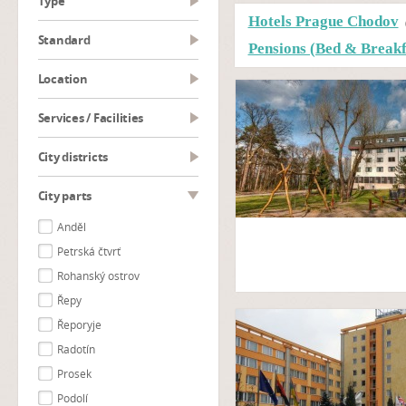
type
Hotels Prague Chodov
Standard
Pensions (Bed & Break
Location
Services / Facilities
City districts
City parts
Anděl
Petrská čtvrť
Rohanský ostrov
Řepy
Řeporyje
Radotín
Prosek
Podolí