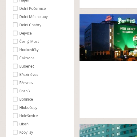
Hájek
Dolní Počernice
Dolní Měcholupy
Dolní Chabry
Dejvice
Černý Most
Hodkovičky
Čakovice
Bubeneč
Březiněves
Břevnov
Braník
Bohnice
Hlubočepy
Holešovice
Libeň
Kobylisy