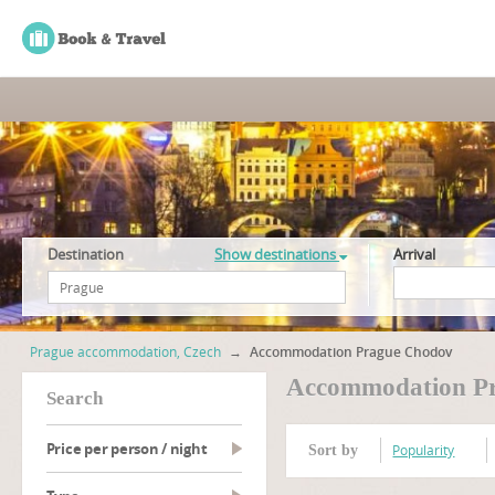
Destination
Show destinations
Arrival
Prague accommodation, Czech
→
Accommodation Prague Chodov
Accommodation P
search
Price per person / night
Popularity
Sort by